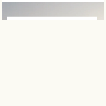
ENSEMBLE, DONNONS VIE À VOS PROJETS WEB AVEC
STYLE ET PERFORMANCE
Et si votre site vous
aidait vraiment à
développer votre
activité ?
DEMANDER UN DEVIS GRATUIT